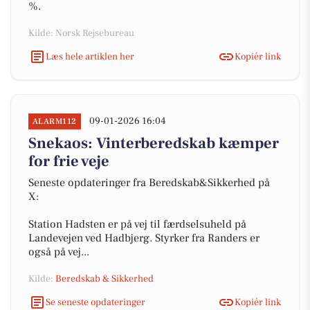
%.
Kilde: Norsk Rejsebureau
Læs hele artiklen her
Kopiér link
09-01-2026 16:04
ALARM112
Snekaos: Vinterberedskab kæmper
for frie veje
Seneste opdateringer fra Beredskab&Sikkerhed på
X:
Station Hadsten er på vej til færdselsuheld på
Landevejen ved Hadbjerg. Styrker fra Randers er
også på vej...
Kilde:
Beredskab & Sikkerhed
Se seneste opdateringer
Kopiér link