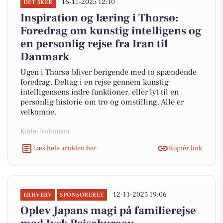
16-11-2025 12:10
DET SKER
Inspiration og læring i Thorsø:
Foredrag om kunstig intelligens og
en personlig rejse fra Iran til
Danmark
Ugen i Thorsø bliver berigende med to spændende
foredrag. Deltag i en rejse gennem kunstig
intelligensens indre funktioner, eller lyt til en
personlig historie om tro og omstilling. Alle er
velkomne.
Kilde: Kultunaut
Læs hele artiklen her
Kopiér link
12-11-2025 19:06
ERHVERV
SPONSORERET
Oplev Japans magi på familierejse