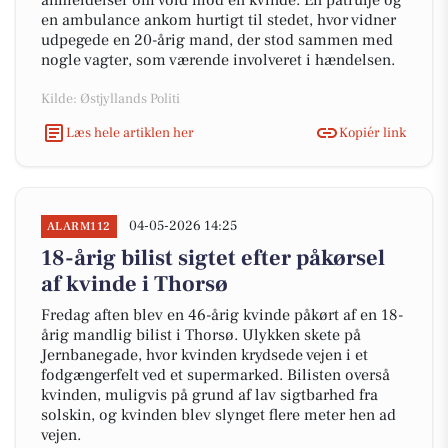
anmeldelser om vold mod en kvinde. En patrulje og
en ambulance ankom hurtigt til stedet, hvor vidner
udpegede en 20-årig mand, der stod sammen med
nogle vagter, som værende involveret i hændelsen.
Kilde: Østjyllands Politi
Læs hele artiklen her
Kopiér link
04-05-2026 14:25
ALARM112
18-årig bilist sigtet efter påkørsel
af kvinde i Thorsø
Fredag aften blev en 46-årig kvinde påkørt af en 18-
årig mandlig bilist i Thorsø. Ulykken skete på
Jernbanegade, hvor kvinden krydsede vejen i et
fodgængerfelt ved et supermarked. Bilisten overså
kvinden, muligvis på grund af lav sigtbarhed fra
solskin, og kvinden blev slynget flere meter hen ad
vejen.