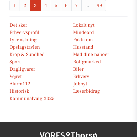
1
2
3
4
5
6
7
...
89
Det sker
Lokalt nyt
Erhvervsprofil
Mindeord
Lykønskning
Fakta om
Opslagstavlen
Husstand
Krop & Sundhed
Mød dine naboer
Sport
Boligmarked
Dagligvarer
Biler
Vejret
Erhverv
Alarm112
Jobnyt
Historisk
Læserbidrag
Kommunalvalg 2025
VORES
Thorsø