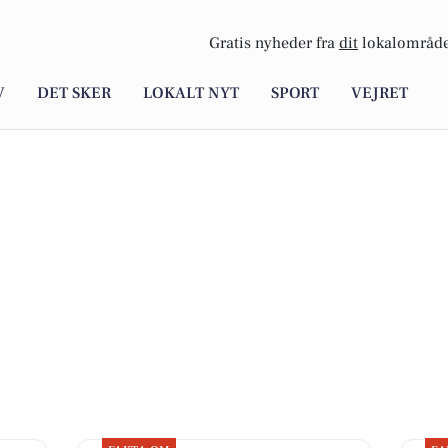
Gratis nyheder fra
dit
lokalområde
V
DET SKER
LOKALT NYT
SPORT
VEJRET