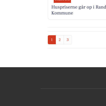
Huspriserne går op i Rand
Kommune
1
2
3