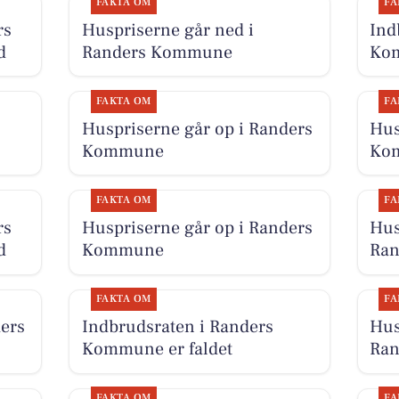
FAKTA OM
FA
rs
Huspriserne går ned i
Ind
d
Randers Kommune
Kom
FAKTA OM
FA
Huspriserne går op i Randers
Hus
Kommune
Ko
FAKTA OM
FA
rs
Huspriserne går op i Randers
Hus
d
Kommune
Ra
FAKTA OM
FA
ers
Indbrudsraten i Randers
Hus
Kommune er faldet
Ra
FAKTA OM
FA