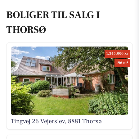
BOLIGER TIL SALG I
THORSØ
1.345.000 kr
2
196 m
Tingvej 26 Vejerslev, 8881 Thorsø