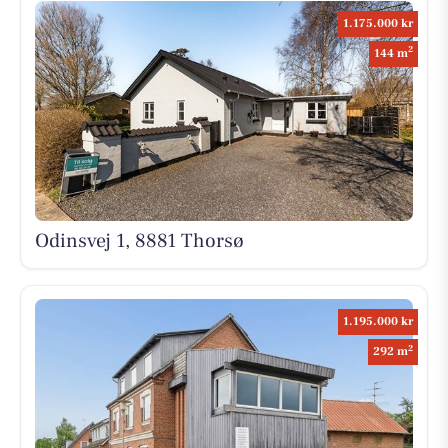
1.175.000 kr
2
144 m
Odinsvej 1, 8881 Thorsø
1.195.000 kr
2
292 m