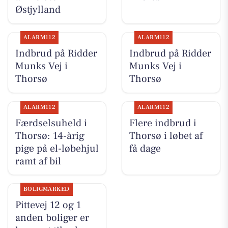
Østjylland
ALARM112
ALARM112
Indbrud på Ridder
Indbrud på Ridder
Munks Vej i
Munks Vej i
Thorsø
Thorsø
ALARM112
ALARM112
Færdselsuheld i
Flere indbrud i
Thorsø: 14-årig
Thorsø i løbet af
pige på el-løbehjul
få dage
ramt af bil
BOLIGMARKED
Pittevej 12 og 1
anden boliger er