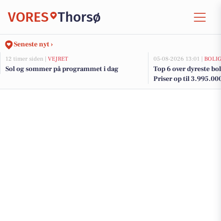
VORES
Thorsø
Seneste nyt ›
12 timer siden |
VEJRET
05-08-2026 13:01 |
BOLI
Sol og sommer på programmet i dag
Top 6 over dyreste boli
Priser op til 3.995.00