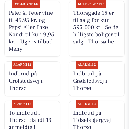
DAGLIGVARER
BOLIGMARKED
Peter & Peter vine
Thorsgade 15 er
til 49,95 kr. og
til salg for kun
Pepsi eller Faxe
595.000 kr.: Se de
Kondi til kun 9,95
billigste boliger til
kr. - Ugens tilbud i
salg i Thorsø her
Meny
ALARM112
ALARM112
Indbrud på
Indbrud på
Grølstedsvej i
Grølstedsvej i
Thorsø
Thorsø
ALARM112
ALARM112
To indbrud i
Indbrud på
Thorsø blandt 13
Tidselsbjergvej i
anmeldte i
Thorsø