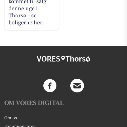
kommet til salg
denne uge i
Thorsø - se
boligerne her.
VORES
Thorsø
OM VORES DIGITAL
Om os
For annoncører