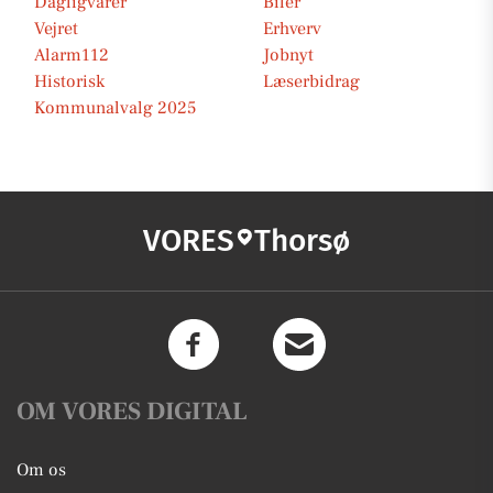
Dagligvarer
Biler
Vejret
Erhverv
Alarm112
Jobnyt
Historisk
Læserbidrag
Kommunalvalg 2025
VORES
Thorsø
OM VORES DIGITAL
Om os