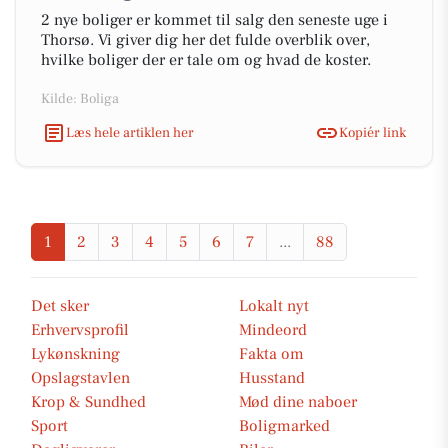
2 nye boliger er kommet til salg den seneste uge i
Thorsø. Vi giver dig her det fulde overblik over,
hvilke boliger der er tale om og hvad de koster.
Kilde: Boliga
Læs hele artiklen her
Kopiér link
1
2
3
4
5
6
7
...
88
Det sker
Lokalt nyt
Erhvervsprofil
Mindeord
Lykønskning
Fakta om
Opslagstavlen
Husstand
Krop & Sundhed
Mød dine naboer
Sport
Boligmarked