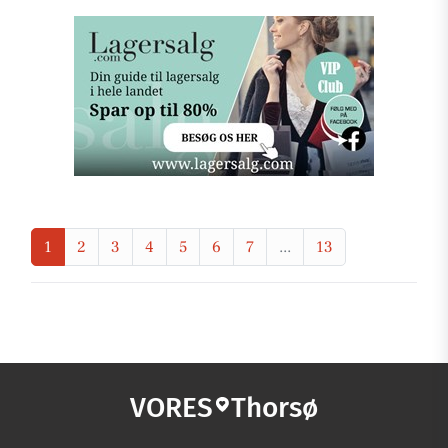
1
2
3
4
5
6
7
...
13
VORES
Thorsø