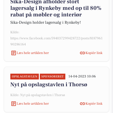
Sika-Design afholder stort
lagersalg i Rynkeby med op til 80%
rabat på møbler og interiør
Sika-Design holder lagersalg i Rynkeby!
Kilde:
https://www.facebook.com/594037299428722/posts/8187961
90286164
Læs hele artiklen her
Kopiér link
14-04-2023 10:06
OPSLAGSTAVLEN
SPONSORERET
Nyt på opslagstavlen i Thorsø
Kilde: Nyt på opslagstavlen i Thorsø
Læs hele artiklen her
Kopiér link