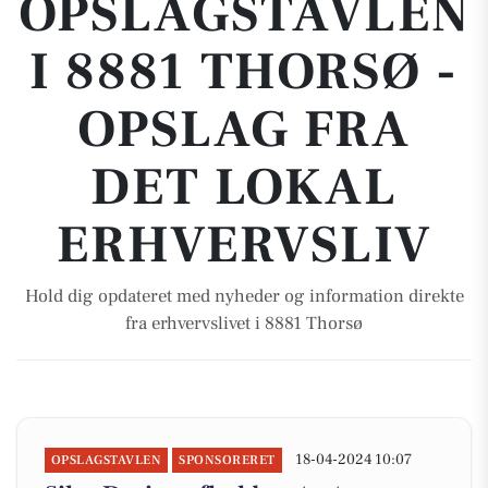
OPSLAGSTAVLEN
I 8881 THORSØ -
OPSLAG FRA
DET LOKAL
ERHVERVSLIV
Hold dig opdateret med nyheder og information direkte
fra erhvervslivet i 8881 Thorsø
18-04-2024 10:07
OPSLAGSTAVLEN
SPONSORERET