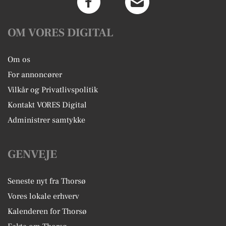
OM VORES DIGITAL
Om os
For annoncører
Vilkår og Privatlivspolitik
Kontakt VORES Digital
Administrer samtykke
GENVEJE
Seneste nyt fra Thorsø
Vores lokale erhverv
Kalenderen for Thorsø