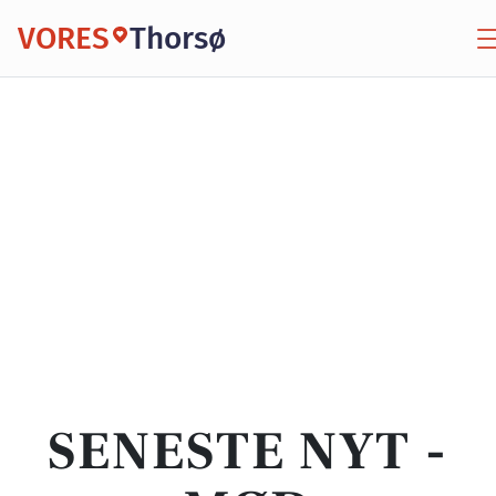
VORES
Thorsø
SENESTE NYT -