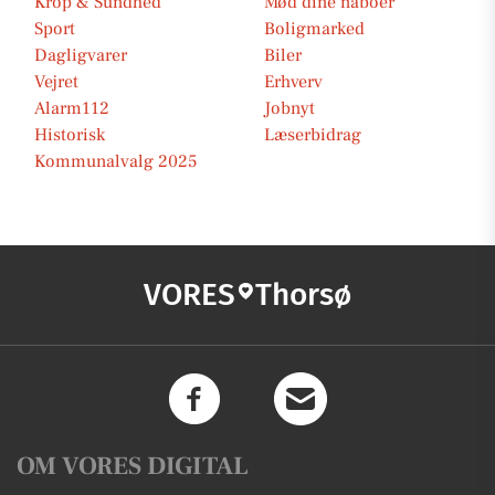
Krop & Sundhed
Mød dine naboer
Sport
Boligmarked
Dagligvarer
Biler
Vejret
Erhverv
Alarm112
Jobnyt
Historisk
Læserbidrag
Kommunalvalg 2025
VORES
Thorsø
OM VORES DIGITAL