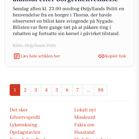
Søndag aften kl. 23.00 modtog Østjyllands Politi en
henvendelse fra en borger i Thorsø, der havde
observeret en bilist køre svingende på Nygade.
Bilisten var flere gange tæt på at påkøre ting i
rabatten og fortsatte sin kørsel i påvirket tilstand.
Kilde: Østjyllands Politi
Læs hele artiklen her
Kopiér link
1
2
3
4
5
6
7
...
88
Det sker
Lokalt nyt
Erhvervsprofil
Mindeord
Lykønskning
Fakta om
Opslagstavlen
Husstand