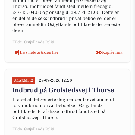
Et indbrud er blevet anmeldt på Grølstedsvej i
Thorsø. Indbruddet fandt sted mellem fredag d.
24/7 kl. 04.00 og onsdag d. 29/7 kl. 21.00. Dette er
en del af de seks indbrud i privat beboelse, der er
blevet anmeldt i Østjyllands politikreds det seneste
døgn.
Kilde: Østjyllands Politi
Læs hele artiklen her
Kopiér link
28-07-2026 12:20
ALARM112
Indbrud på Grølstedsvej i Thorsø
I løbet af det seneste døgn er der blevet anmeldt
tolv indbrud i privat beboelse i Østjyllands
politikreds. Et af disse indbrud fandt sted på
Grølstedsvej i Thorsø.
Kilde: Østjyllands Politi