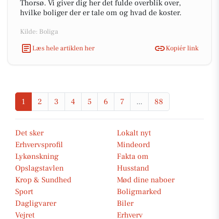
Thorsø. Vi giver dig her det fulde overblik over,
hvilke boliger der er tale om og hvad de koster.
Kilde: Boliga
Læs hele artiklen her
Kopiér link
1
2
3
4
5
6
7
...
88
Det sker
Lokalt nyt
Erhvervsprofil
Mindeord
Lykønskning
Fakta om
Opslagstavlen
Husstand
Krop & Sundhed
Mød dine naboer
Sport
Boligmarked
Dagligvarer
Biler
Vejret
Erhverv