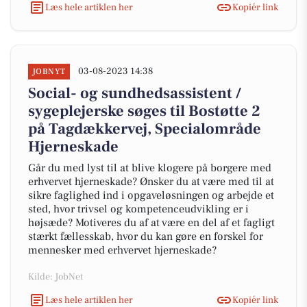
Læs hele artiklen her
Kopiér link
03-08-2023 14:38
JOBNYT
Social- og sundhedsassistent /
sygeplejerske søges til Bostøtte 2
på Tagdækkervej, Specialområde
Hjerneskade
Går du med lyst til at blive klogere på borgere med
erhvervet hjerneskade? Ønsker du at være med til at
sikre faglighed ind i opgaveløsningen og arbejde et
sted, hvor trivsel og kompetenceudvikling er i
højsæde? Motiveres du af at være en del af et fagligt
stærkt fællesskab, hvor du kan gøre en forskel for
mennesker med erhvervet hjerneskade?
Kilde: JobNet
Læs hele artiklen her
Kopiér link