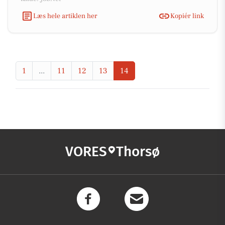
Læs hele artiklen her
Kopiér link
1
...
11
12
13
14
VORES
Thorsø