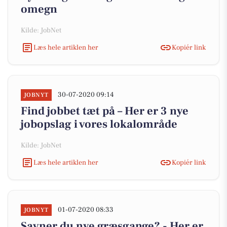
omegn
Kilde: JobNet
Læs hele artiklen her
Kopiér link
30-07-2020 09:14
JOBNYT
Find jobbet tæt på – Her er 3 nye
jobopslag i vores lokalområde
Kilde: JobNet
Læs hele artiklen her
Kopiér link
01-07-2020 08:33
JOBNYT
Savner du nye græsgange? - Her er