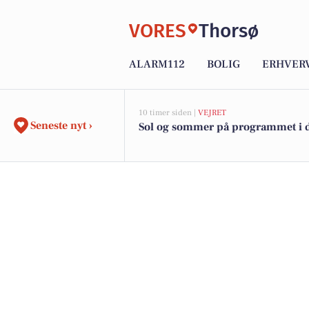
VORES
Thorsø
ALARM112
BOLIG
ERHVER
10 timer siden |
VEJRET
Seneste nyt ›
Sol og sommer på programmet i 