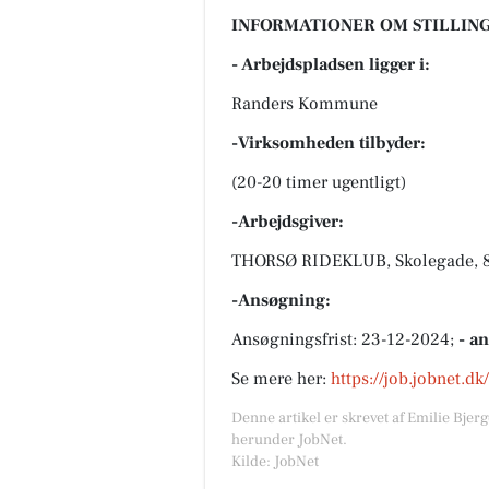
INFORMATIONER OM STILLING
- Arbejdspladsen ligger i:
Randers Kommune
-Virksomheden tilbyder:
(20-20 timer ugentligt)
-Arbejdsgiver:
THORSØ RIDEKLUB, Skolegade, 8
-Ansøgning:
Ansøgningsfrist: 23-12-2024;
- a
Se mere her:
https://job.jobnet.d
Denne artikel er skrevet af Emilie Bjer
herunder JobNet.
Kilde: JobNet