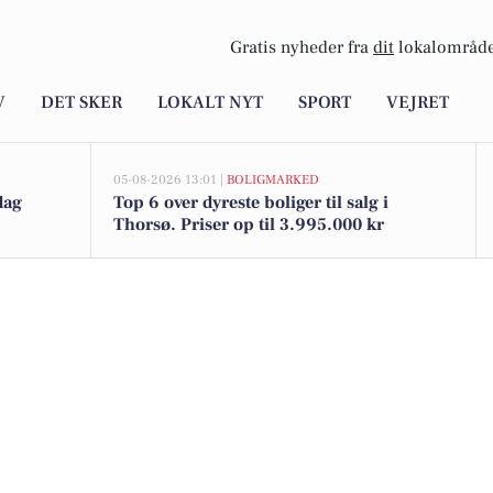
Gratis nyheder fra
dit
lokalområde
V
DET SKER
LOKALT NYT
SPORT
VEJRET
05-08-2026 13:01 |
BOLIGMARKED
dag
Top 6 over dyreste boliger til salg i
Thorsø. Priser op til 3.995.000 kr