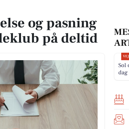
ideklub på deltid
else og pasning
ME
ideklub på deltid
AR
VE
Sol
dag