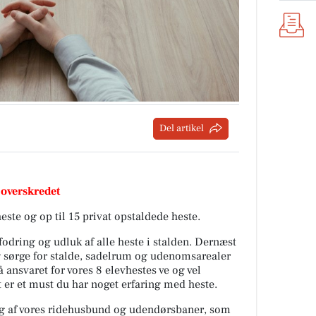
Del artikel
 overskredet
heste og op til 15 privat opstaldede heste.
dring og udluk af alle heste i stalden. Dernæst
sørge for stalde, sadelrum og udenomsarealer
 ansvaret for vores 8 elevhestes ve og vel
 er et must du har noget erfaring med heste.
ing af vores ridehusbund og udendørsbaner, som