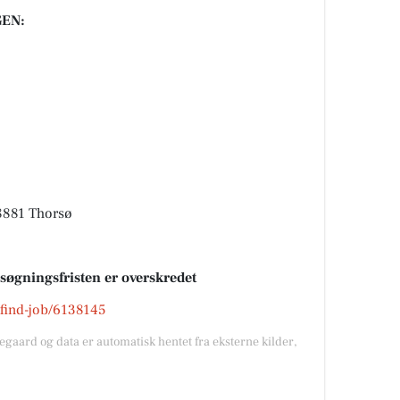
EN:
881 Thorsø
nsøgningsfristen er overskredet
k/find-job/6138145
gegaard og data er automatisk hentet fra eksterne kilder,