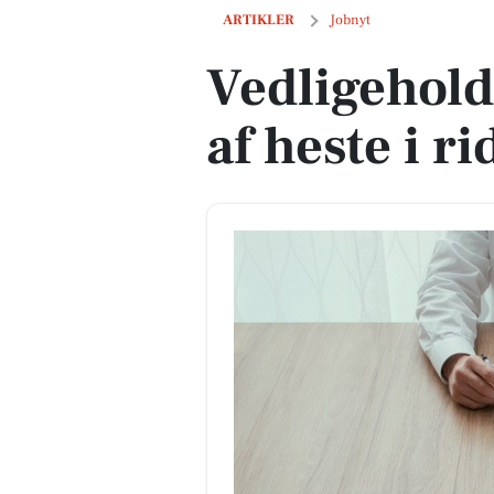
Vedligeholdelse og pasning af heste i r
ARTIKLER
Jobnyt
Vedligehold
af heste i r