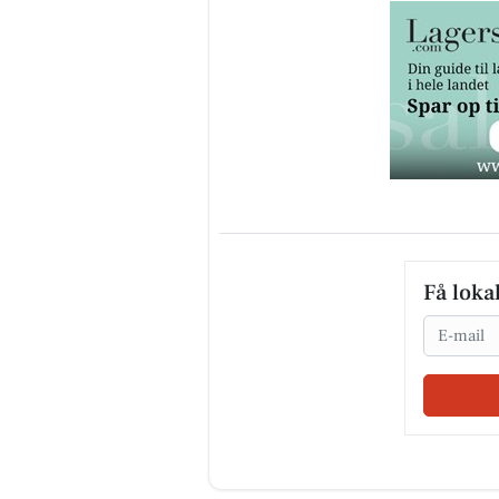
Få loka
Email