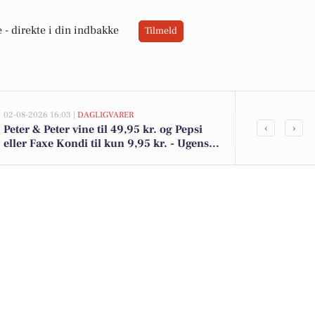
 -
direkte i din indbakke
Tilmeld
02-08-2026 16:03 |
DAGLIGVARER
02-08-2026 10:01
‹
›
Peter & Peter vine til 49,95 kr. og Pepsi
Thorsgade 15
eller Faxe Kondi til kun 9,95 kr. - Ugens
kr.: Se de bil
tilbud i Meny
her