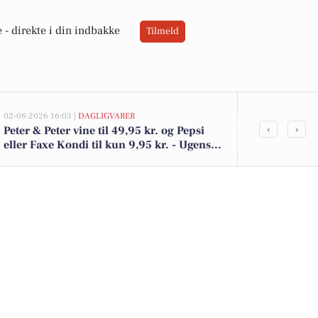
 -
direkte i din indbakke
Tilmeld
02-08-2026 16:03 |
DAGLIGVARER
02-08-2026 10:01
‹
›
Peter & Peter vine til 49,95 kr. og Pepsi
Thorsgade 15
eller Faxe Kondi til kun 9,95 kr. - Ugens
kr.: Se de bil
tilbud i Meny
her