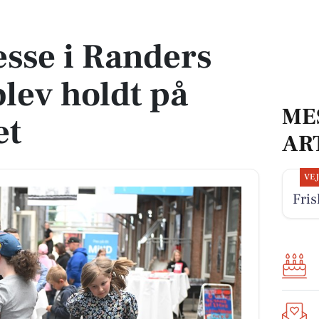
ev holdt på Underværket
sse i Randers
ev holdt på
ME
et
AR
VE
Fris