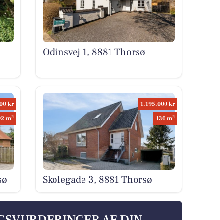
Odinsvej 1, 8881 Thorsø
00 kr
1.195.000 kr
2
2
92 m
130 m
sø
Skolegade 3, 8881 Thorsø
LGSVURDERINGER AF DIN