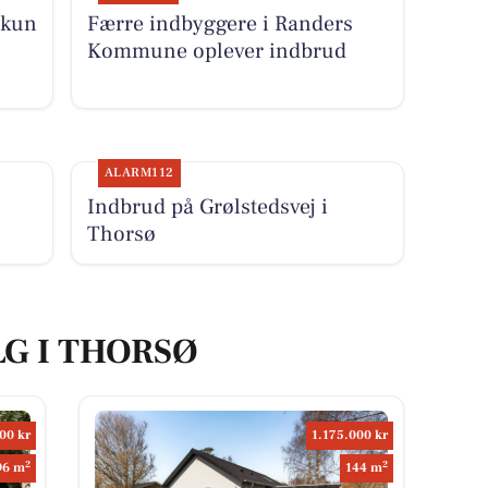
 kun
Færre indbyggere i Randers
Kommune oplever indbrud
ALARM112
Indbrud på Grølstedsvej i
Thorsø
LG I THORSØ
00 kr
1.175.000 kr
2
2
96 m
144 m