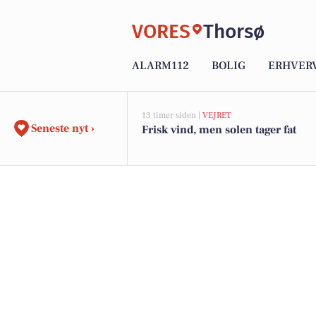
VORES
Thorsø
ALARM112
BOLIG
ERHVER
13 timer siden |
VEJRET
Seneste nyt ›
Frisk vind, men solen tager fat