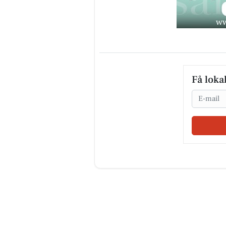
Få loka
Email