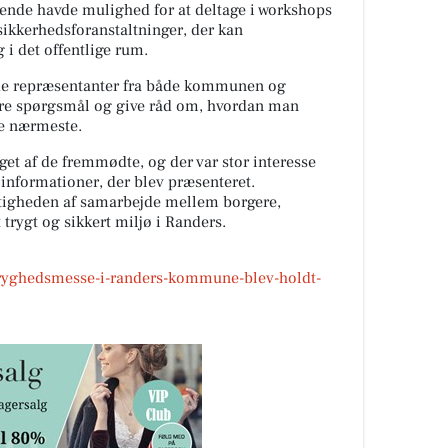
ende havde mulighed for at deltage i workshops
sikkerhedsforanstaltninger, der kan
i det offentlige rum.
de repræsentanter fra både kommunen og
svare spørgsmål og give råd om, hvordan man
ne nærmeste.
t af de fremmødte, og der var stor interesse
 informationer, der blev præsenteret.
tigheden af samarbejde mellem borgere,
trygt og sikkert miljø i Randers.
tryghedsmesse-i-randers-kommune-blev-holdt-