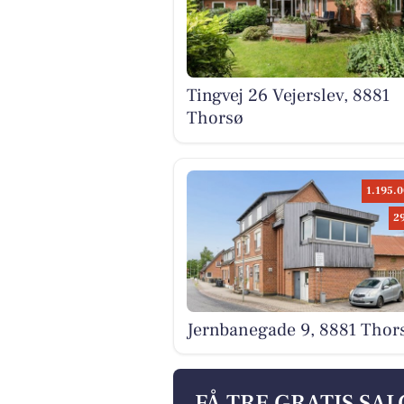
Tingvej 26 Vejerslev, 8881
Thorsø
1.195.0
2
Jernbanegade 9, 8881 Thor
FÅ TRE GRATIS SA