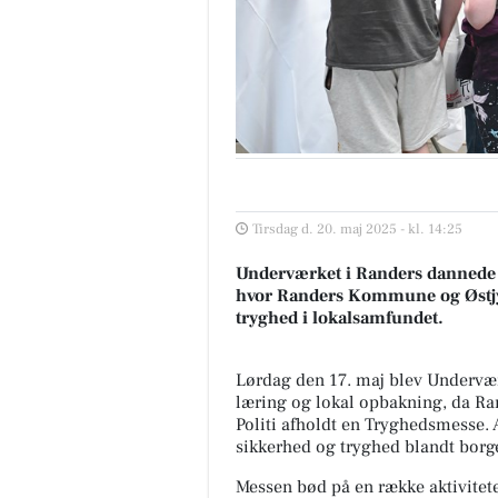
Tirsdag d. 20. maj 2025 - kl. 14:25
Underværket i Randers dannede
hvor Randers Kommune og Østjyll
tryghed i lokalsamfundet.
Lørdag den 17. maj blev Underværk
læring og lokal opbakning, da R
Politi afholdt en Tryghedsmesse.
sikkerhed og tryghed blandt borg
Messen bød på en række aktivitet