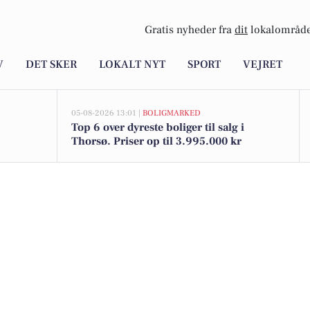
Gratis nyheder fra
dit
lokalområde
V
DET SKER
LOKALT NYT
SPORT
VEJRET
05-08-2026 13:01 |
BOLIGMARKED
Top 6 over dyreste boliger til salg i
Thorsø. Priser op til 3.995.000 kr