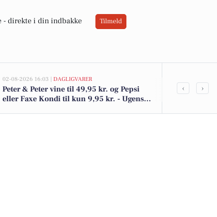
 -
direkte i din indbakke
Tilmeld
02-08-2026 16:03 |
DAGLIGVARER
02-08-2026 10:01
‹
›
Peter & Peter vine til 49,95 kr. og Pepsi
Thorsgade 15
eller Faxe Kondi til kun 9,95 kr. - Ugens
kr.: Se de bil
tilbud i Meny
her