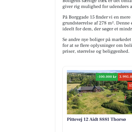
Boligens særlige træk er det omfa
giver rig mulighed for udendørs ak
På Borggade 15 finder vi en mere
grundstørrelse af 278 m². Denne 
ideelt for dem, der søger et mind
Se andre nye boliger på markedet
for at se flere oplysninger om b
priser, størrelse og beliggenhed.
-100.000 kr
3.995.0
1
Pittevej 12 Aidt 8881 Thorsø