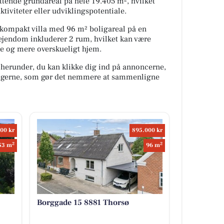
ttende grundareal på hele 19.405 m², hvilket
tiviteter eller udviklingspotentiale.
 kompakt villa med 96 m² boligareal på en
ejendom inkluderer 2 rum, hvilket kan være
re og mere overskueligt hjem.
 herunder, du kan klikke dig ind på annoncerne,
oligerne, som gør det nemmere at sammenligne
00 kr
895.000 kr
2
2
53 m
96 m
Borggade 15 8881 Thorsø