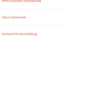
Send en gratis lykønskning
Opret mindeside
Indsend dit læserbidrag