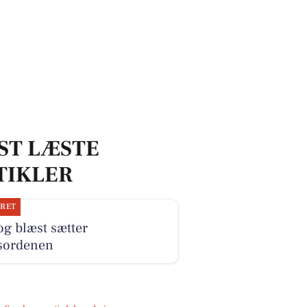
ST LÆSTE
TIKLER
JRET
og blæst sætter
sordenen