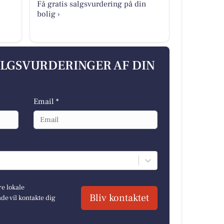
Få gratis salgsvurdering på din
bolig ›
ALGSVURDERINGER AF DIN
Email *
re lokale
Bliv kontaktet
e vil kontakte dig