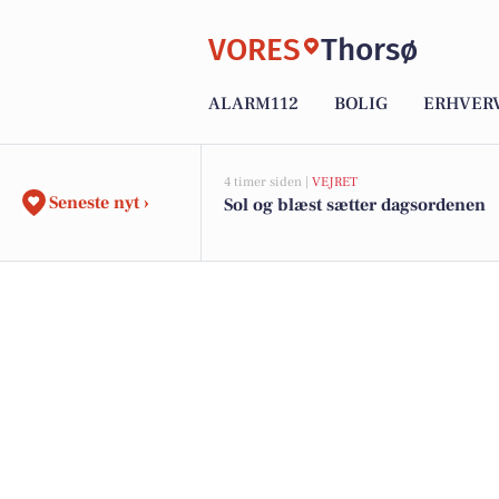
VORES
Thorsø
ALARM112
BOLIG
ERHVER
4 timer siden |
VEJRET
Seneste nyt ›
Sol og blæst sætter dagsordenen