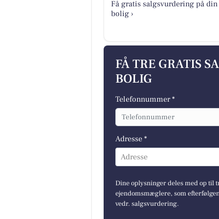
Få gratis salgsvurdering på din
bolig ›
FÅ TRE GRATIS S
BOLIG
Telefonnummer *
Adresse *
Adresse
Dine oplysninger deles med op til t
ejendomsmæglere, som efterfølgend
vedr. salgsvurdering.