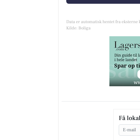
Data er automatisk hentet fra eksterne 
Kilde: Boliga
Få loka
Email