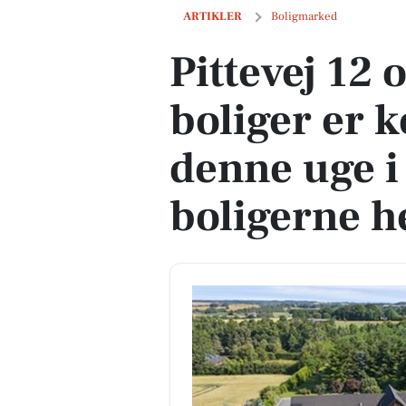
Pittevej 12 og 1 anden boliger er komme
ARTIKLER
Boligmarked
Pittevej 12 
boliger er k
denne uge i
boligerne h