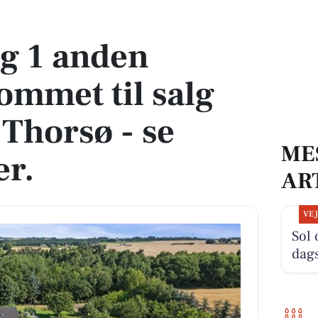
t til salg denne uge i Thorsø - se boligerne her.
og 1 anden
ommet til salg
 Thorsø - se
ME
er.
AR
VE
Sol 
dag