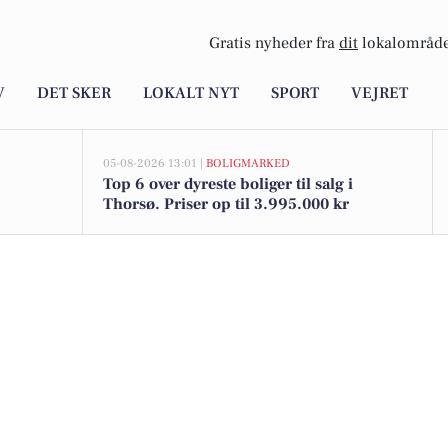
Gratis nyheder fra
dit
lokalområde
V
DET SKER
LOKALT NYT
SPORT
VEJRET
05-08-2026 13:01 |
BOLIGMARKED
Top 6 over dyreste boliger til salg i
Thorsø. Priser op til 3.995.000 kr