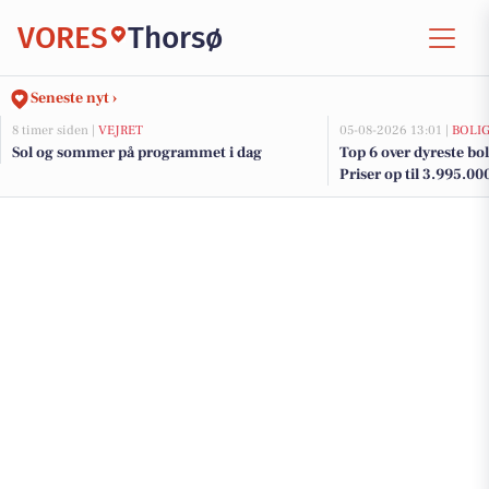
VORES
Thorsø
Seneste nyt ›
8 timer siden |
VEJRET
05-08-2026 13:01 |
BOLI
Sol og sommer på programmet i dag
Top 6 over dyreste boli
Priser op til 3.995.00