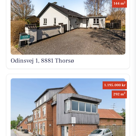
2
144 m
Odinsvej 1, 8881 Thorsø
1.195.000 kr
2
292 m