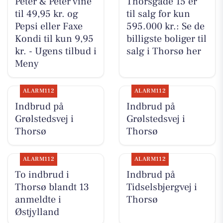
Peter & Peter vine
Thorsgade 15 er
til 49,95 kr. og
til salg for kun
Pepsi eller Faxe
595.000 kr.: Se de
Kondi til kun 9,95
billigste boliger til
kr. - Ugens tilbud i
salg i Thorsø her
Meny
ALARM112
ALARM112
Indbrud på
Indbrud på
Grølstedsvej i
Grølstedsvej i
Thorsø
Thorsø
ALARM112
ALARM112
To indbrud i
Indbrud på
Thorsø blandt 13
Tidselsbjergvej i
anmeldte i
Thorsø
Østjylland