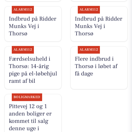
ALARM112
ALARM112
Indbrud på Ridder
Indbrud på Ridder
Munks Vej i
Munks Vej i
Thorsø
Thorsø
ALARM112
ALARM112
Færdselsuheld i
Flere indbrud i
Thorsø: 14-årig
Thorsø i løbet af
pige på el-løbehjul
få dage
ramt af bil
BOLIGMARKED
Pittevej 12 og 1
anden boliger er
kommet til salg
denne uge i