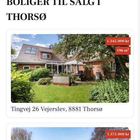
BOLIGER TIL SALG I
THORSØ
1.345.000 kr
2
196 m
Tingvej 26 Vejerslev, 8881 Thorsø
1.175.000 kr