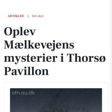
Oplev Mælkevejens mysterier i Thorsø Pavillon
ARTIKLER
Det sker
Oplev
Mælkevejens
mysterier i Thorsø
Pavillon