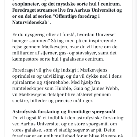
exoplaneter, og det mystiske sorte hul i centrum.
Foredraget streames live fra Aarhus Universitet og
er en del af serien "Offentlige foredrag i
Naturvidenskab".
Er du nysgerrig efter at forstå, hvordan Universet
hænger sammen? Så tag med på en inspirerende
rejse gennem Mælkevejen, hvor du vil lære om de
milliarder af stjerner, gas- og støvskyer, samt det
kæmpestore sorte hul i galaksens centrum.
Foredraget vil give dig indsigt i Mælkevejens
oprindelse og udvikling, og du vil dykke ned i dens
spiralarme og stjernehobe. Med hjælp fra
rumteleskoper som Hubble, Gaia og James Webb,
vil Mælkevejens detaljer blive afsløret gennem
spektre, billeder og præcise målinger.
Astrofysisk forskning og fremtidige spørgsmål
Du vil også få et indblik i den astrofysiske forskning
ved Aarhus Universitet og de store spørgsmål om
vores galakse, som vi stadig søger svar på. Dette
foredrag er en unik mulighed for at blive klogere på