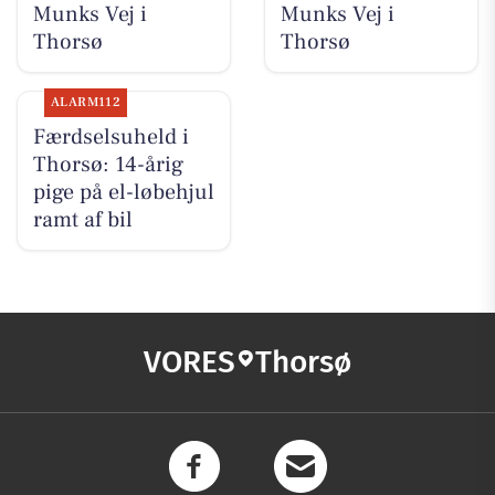
Munks Vej i
Munks Vej i
Thorsø
Thorsø
ALARM112
Færdselsuheld i
Thorsø: 14-årig
pige på el-løbehjul
ramt af bil
VORES
Thorsø