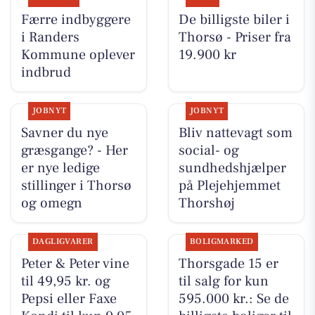
Færre indbyggere
De billigste biler i
i Randers
Thorsø - Priser fra
Kommune oplever
19.900 kr
indbrud
JOBNYT
JOBNYT
Savner du nye
Bliv nattevagt som
græsgange? - Her
social- og
er nye ledige
sundhedshjælper
stillinger i Thorsø
på Plejehjemmet
og omegn
Thorshøj
DAGLIGVARER
BOLIGMARKED
Peter & Peter vine
Thorsgade 15 er
til 49,95 kr. og
til salg for kun
Pepsi eller Faxe
595.000 kr.: Se de