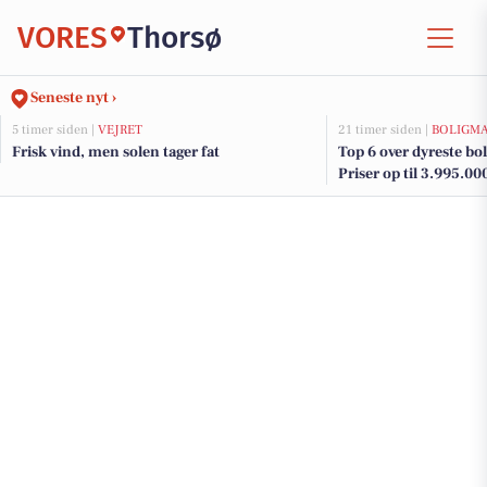
VORES
Thorsø
Seneste nyt ›
5 timer siden |
VEJRET
21 timer siden |
BOLIGM
Frisk vind, men solen tager fat
Top 6 over dyreste boli
Priser op til 3.995.00