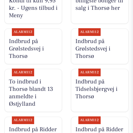
Kondi til kun 9,95
billigste boliger til
kr. - Ugens tilbud i
salg i Thorsø her
Meny
ALARM112
ALARM112
Indbrud på
Indbrud på
Grølstedsvej i
Grølstedsvej i
Thorsø
Thorsø
ALARM112
ALARM112
To indbrud i
Indbrud på
Thorsø blandt 13
Tidselsbjergvej i
anmeldte i
Thorsø
Østjylland
ALARM112
ALARM112
Indbrud på Ridder
Indbrud på Ridder