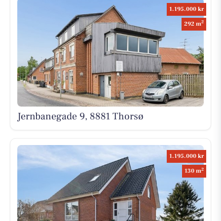
1.195.000 kr
2
292 m
Jernbanegade 9, 8881 Thorsø
1.195.000 kr
2
130 m