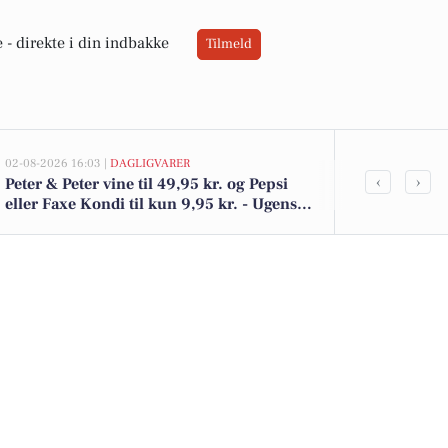
 -
direkte i din indbakke
Tilmeld
02-08-2026 16:03 |
DAGLIGVARER
02-08-2026 10:01
‹
›
Peter & Peter vine til 49,95 kr. og Pepsi
Thorsgade 15
eller Faxe Kondi til kun 9,95 kr. - Ugens
kr.: Se de bil
tilbud i Meny
her