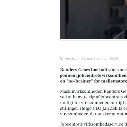
Onsdag d. 21. maj 2025 - kl. 15:28
Randers Gears har haft stor succ
gennem jobcentrets virksomheds
en "no-brainer" for mellemstor
Maskinvirksomheden Randers Gears
ved at benytte sig af jobcentrets 
muligt for virksomheden hurtigt at
stillinger. Ifølge CEO Jan Zebitz 
virksomheder, der ønsker at opti
Jobcentrets virksomhedsservice ti