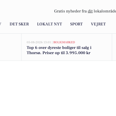
Gratis nyheder fra
dit
lokalområde
V
DET SKER
LOKALT NYT
SPORT
VEJRET
05-08-2026 13:01 |
BOLIGMARKED
Top 6 over dyreste boliger til salg i
Thorsø. Priser op til 3.995.000 kr