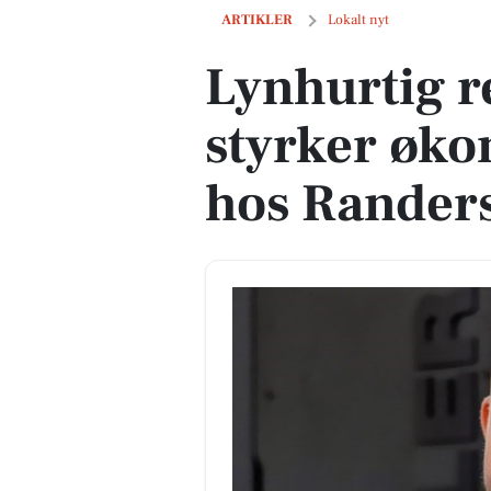
Lynhurtig rekruttering styrker økono
ARTIKLER
Lokalt nyt
Lynhurtig r
styrker øk
hos Rander