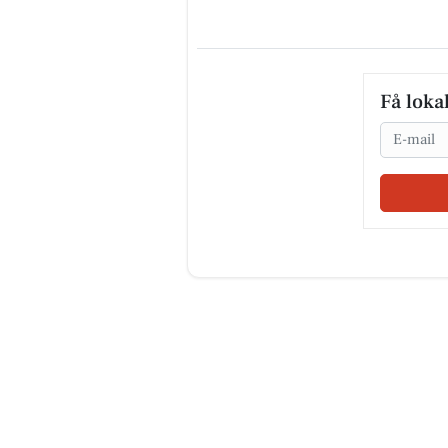
Få loka
Email