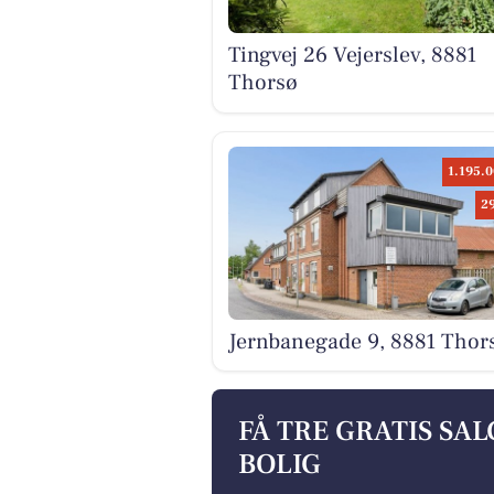
Tingvej 26 Vejerslev, 8881
Thorsø
1.195.0
2
Jernbanegade 9, 8881 Thor
FÅ TRE GRATIS SA
BOLIG