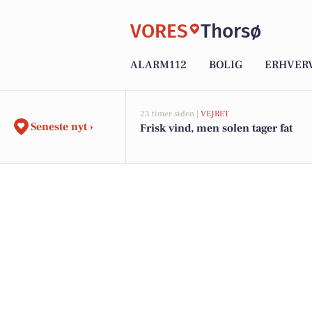
VORES
Thorsø
ALARM112
BOLIG
ERHVER
23 timer siden |
VEJRET
Seneste nyt ›
Frisk vind, men solen tager fat