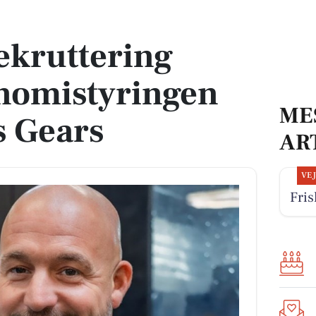
mistyringen hos Randers Gears
ekruttering
onomistyringen
ME
s Gears
AR
VE
Fris