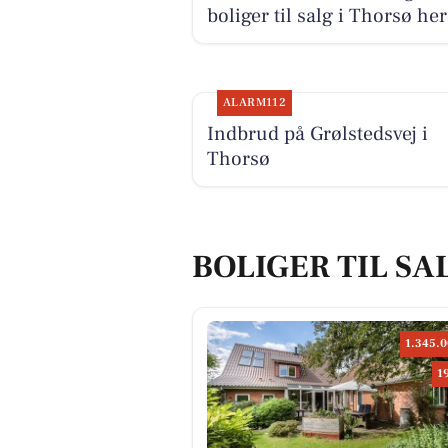
boliger til salg i Thorsø her
ALARM112
Indbrud på Grølstedsvej i
Thorsø
BOLIGER TIL SA
1.345.0
1