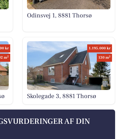
Odinsvej 1, 8881 Thorsø
00 kr
1.195.000 kr
2
2
92 m
130 m
sø
Skolegade 3, 8881 Thorsø
LGSVURDERINGER AF DIN