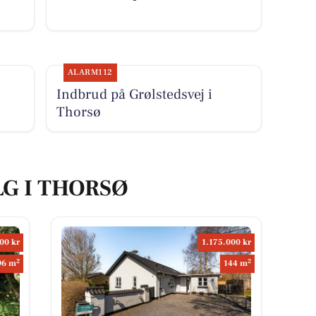
ALARM112
Indbrud på Grølstedsvej i
Thorsø
LG I THORSØ
00 kr
1.175.000 kr
2
2
96 m
144 m