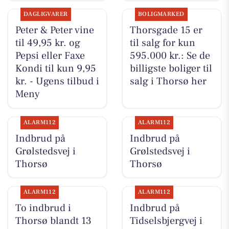
DAGLIGVARER
BOLIGMARKED
Peter & Peter vine
Thorsgade 15 er
til 49,95 kr. og
til salg for kun
Pepsi eller Faxe
595.000 kr.: Se de
Kondi til kun 9,95
billigste boliger til
kr. - Ugens tilbud i
salg i Thorsø her
Meny
ALARM112
ALARM112
Indbrud på
Indbrud på
Grølstedsvej i
Grølstedsvej i
Thorsø
Thorsø
ALARM112
ALARM112
To indbrud i
Indbrud på
Thorsø blandt 13
Tidselsbjergvej i