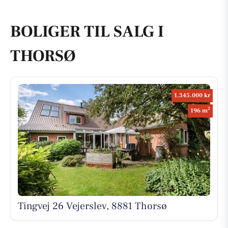
BOLIGER TIL SALG I
THORSØ
1.345.000 kr
2
196 m
Tingvej 26 Vejerslev, 8881 Thorsø