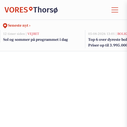
VORES
Thorsø
Seneste nyt ›
12 timer siden |
VEJRET
05-08-2026 13:01 |
BOLI
Sol og sommer på programmet i dag
Top 6 over dyreste boli
Priser op til 3.995.00