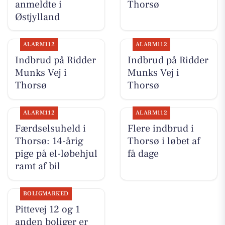
anmeldte i
Thorsø
Østjylland
ALARM112
ALARM112
Indbrud på Ridder
Indbrud på Ridder
Munks Vej i
Munks Vej i
Thorsø
Thorsø
ALARM112
ALARM112
Færdselsuheld i
Flere indbrud i
Thorsø: 14-årig
Thorsø i løbet af
pige på el-løbehjul
få dage
ramt af bil
BOLIGMARKED
Pittevej 12 og 1
anden boliger er