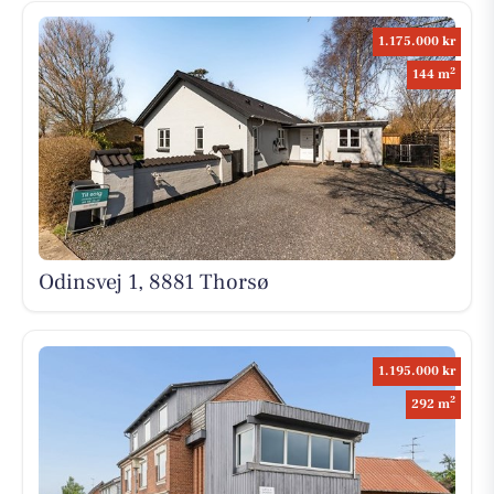
1.175.000 kr
2
144 m
Odinsvej 1, 8881 Thorsø
1.195.000 kr
2
292 m