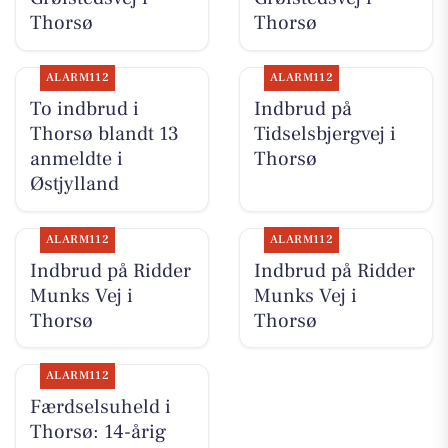
Thorsø
Thorsø
ALARM112
ALARM112
To indbrud i
Indbrud på
Thorsø blandt 13
Tidselsbjergvej i
anmeldte i
Thorsø
Østjylland
ALARM112
ALARM112
Indbrud på Ridder
Indbrud på Ridder
Munks Vej i
Munks Vej i
Thorsø
Thorsø
ALARM112
Færdselsuheld i
Thorsø: 14-årig