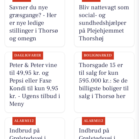
Savner du nye
Bliv nattevagt som
græsgange? - Her
social- og
er nye ledige
sundhedshjælper
stillinger i Thorsø
på Plejehjemmet
og omegn
Thorshøj
DAGLIGVARER
BOLIGMARKED
Peter & Peter vine
Thorsgade 15 er
til 49,95 kr. og
til salg for kun
Pepsi eller Faxe
595.000 kr.: Se de
Kondi til kun 9,95
billigste boliger til
kr. - Ugens tilbud i
salg i Thorsø her
Meny
ALARM112
ALARM112
Indbrud på
Indbrud på
Grølstedsvej i
Grølstedsvej i