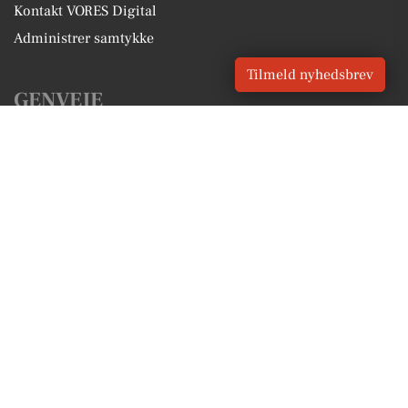
Kontakt VORES Digital
Administrer samtykke
Tilmeld nyhedsbrev
GENVEJE
Seneste nyt fra Thorsø
Vores lokale erhverv
Kalenderen for Thorsø
Fakta om Thorsø
Erhvervsartikler
Randers Kommune
Få en gratis salgsvurdering
Sponsoreret indhold