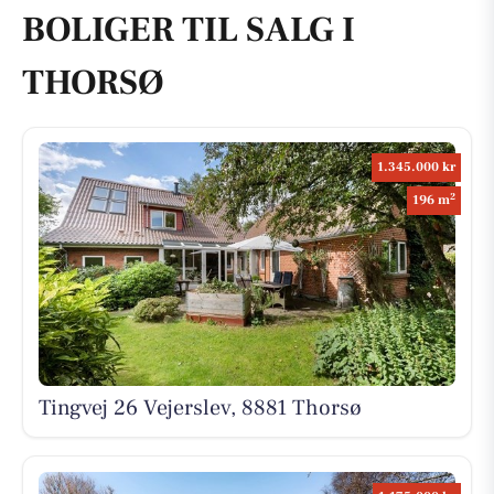
BOLIGER TIL SALG I
THORSØ
1.345.000 kr
2
196 m
Tingvej 26 Vejerslev, 8881 Thorsø