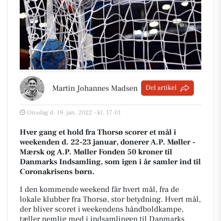
Martin Johannes Madsen
Del artikel
Onsdag d. 19. jan. 2022 - kl. 17:01
Hver gang et hold fra Thorsø scorer et mål i
weekenden d. 22-23 januar, donerer A.P. Møller -
Mærsk og A.P. Møller Fonden 50 kroner til
Danmarks Indsamling, som igen i år samler ind til
Coronakrisens børn.
I den kommende weekend får hvert mål, fra de
lokale klubber fra Thorsø, stor betydning. Hvert mål,
der bliver scoret i weekendens håndboldkampe,
tæller nemlig med i indsamlingen til Danmarks