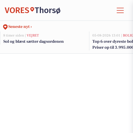
VORES
Thorsø
Seneste nyt ›
8 timer siden |
VEJRET
05-08-2026 13:01 |
BOLI
Sol og blæst sætter dagsordenen
Top 6 over dyreste boli
Priser op til 3.995.00