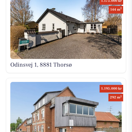
1.175.000 kr
2
144 m
Odinsvej 1, 8881 Thorsø
1.195.000 kr
2
292 m