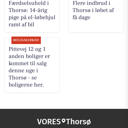
Færdselsuheld i
Flere indbrud i
Thorsø: 14-årig
Thorsø i løbet af
pige på el-løbehjul
få dage
ramt af bil
BOLIGMARKED
Pittevej 12 og 1
anden boliger er
kommet til salg
denne uge i
Thorsø - se
boligerne her.
VORES
Thorsø