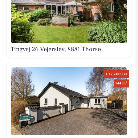
Tingvej 26 Vejerslev, 8881 Thorsø
1.175.000 kr
2
144 m