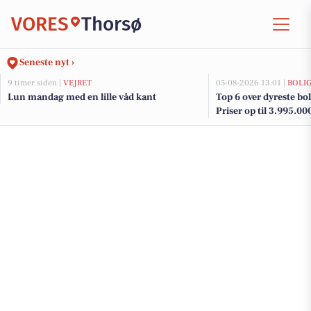
VORES
Thorsø
Seneste nyt ›
9 timer siden |
VEJRET
05-08-2026 13:01 |
BOLI
Lun mandag med en lille våd kant
Top 6 over dyreste boli
Priser op til 3.995.00