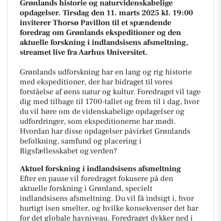
Grønlands historie og naturvidenskabelige
opdagelser. Tirsdag den 11. marts 2025 kl. 19:00
inviterer Thorsø Pavillon til et spændende
foredrag om Grønlands ekspeditioner og den
aktuelle forskning i indlandsisens afsmeltning,
streamet live fra Aarhus Universitet.
Grønlands udforskning har en lang og rig historie
med ekspeditioner, der har bidraget til vores
forståelse af øens natur og kultur. Foredraget vil tage
dig med tilbage til 1700-tallet og frem til i dag, hvor
du vil høre om de videnskabelige opdagelser og
udfordringer, som ekspeditionerne har mødt.
Hvordan har disse opdagelser påvirket Grønlands
befolkning, samfund og placering i
Rigsfællesskabet og verden?
Aktuel forskning i indlandsisens afsmeltning
Efter en pause vil foredraget fokusere på den
aktuelle forskning i Grønland, specielt
indlandsisens afsmeltning. Du vil få indsigt i, hvor
hurtigt isen smelter, og hvilke konsekvenser det har
for det globale havniveau. Foredraget dykker ned i