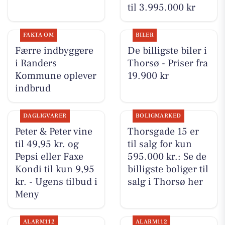
til 3.995.000 kr
FAKTA OM
BILER
Færre indbyggere
De billigste biler i
i Randers
Thorsø - Priser fra
Kommune oplever
19.900 kr
indbrud
DAGLIGVARER
BOLIGMARKED
Peter & Peter vine
Thorsgade 15 er
til 49,95 kr. og
til salg for kun
Pepsi eller Faxe
595.000 kr.: Se de
Kondi til kun 9,95
billigste boliger til
kr. - Ugens tilbud i
salg i Thorsø her
Meny
ALARM112
ALARM112