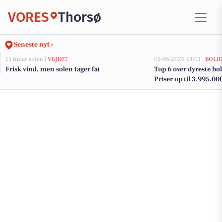
VORES
Thorsø
Seneste nyt ›
15 timer siden |
VEJRET
05-08-2026 13:01 |
BOLI
Frisk vind, men solen tager fat
Top 6 over dyreste boli
Priser op til 3.995.00