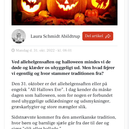
Laura Schmidt Abildtrup
Del artikel
Mandag d. 31. okt. 2022 - kl. 08:01
Ved allehelgensaften og halloween mindes vi de
døde og klæder os uhyggeligt ud. Men hvad fejrer
vi egentlig og hvor stammer traditionen fra?
Den 31. oktober er det allehelgensaften eller på
engelsk ”All Hallows Eve”. I dag kender du måske
dagen som halloween, som for nogen er forbundet
med uhyggelige udklædninger og udsmykninger,
græskarlygter og store mængder slik.
Sidstnævnte kommer fra den amerikanske tradition,
hvor børn og barnlige sjæle går fra dør til dør og
siger ”slik eller ballade.”