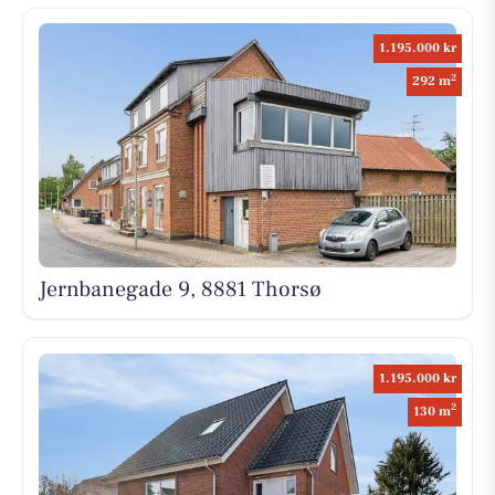
1.195.000 kr
2
292 m
Jernbanegade 9, 8881 Thorsø
1.195.000 kr
2
130 m