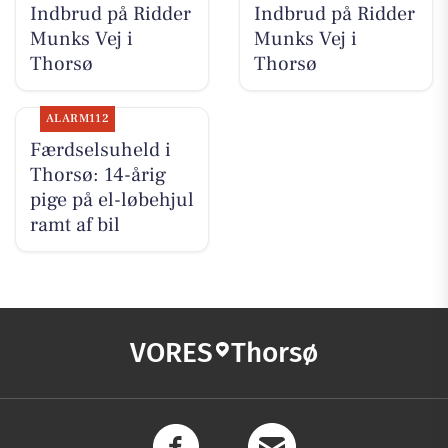
Indbrud på Ridder
Indbrud på Ridder
Munks Vej i
Munks Vej i
Thorsø
Thorsø
ALARM112
Færdselsuheld i
Thorsø: 14-årig
pige på el-løbehjul
ramt af bil
VORES
Thorsø