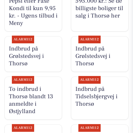
Pepsi eller Faxe
595.000 kr.: Se de
Kondi til kun 9,95
billigste boliger til
kr. - Ugens tilbud i
salg i Thorsø her
Meny
ALARM112
ALARM112
Indbrud på
Indbrud på
Grølstedsvej i
Grølstedsvej i
Thorsø
Thorsø
ALARM112
ALARM112
To indbrud i
Indbrud på
Thorsø blandt 13
Tidselsbjergvej i
anmeldte i
Thorsø
Østjylland
ALARM112
ALARM112