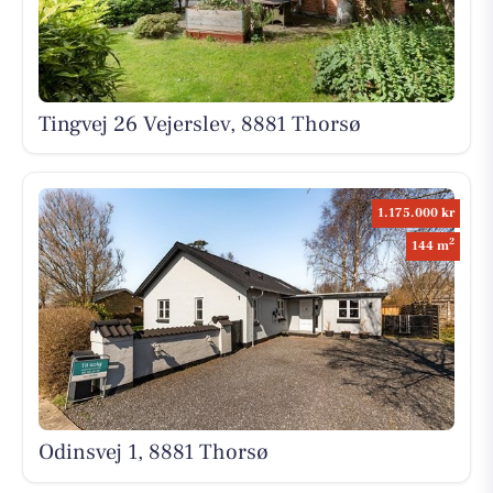
Tingvej 26 Vejerslev, 8881 Thorsø
1.175.000 kr
2
144 m
Odinsvej 1, 8881 Thorsø