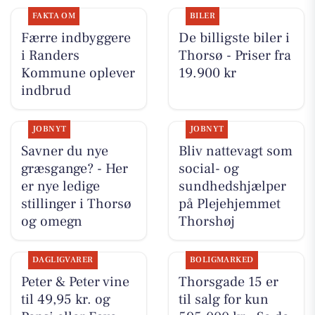
FAKTA OM
BILER
Færre indbyggere
De billigste biler i
i Randers
Thorsø - Priser fra
Kommune oplever
19.900 kr
indbrud
JOBNYT
JOBNYT
Savner du nye
Bliv nattevagt som
græsgange? - Her
social- og
er nye ledige
sundhedshjælper
stillinger i Thorsø
på Plejehjemmet
og omegn
Thorshøj
DAGLIGVARER
BOLIGMARKED
Peter & Peter vine
Thorsgade 15 er
til 49,95 kr. og
til salg for kun