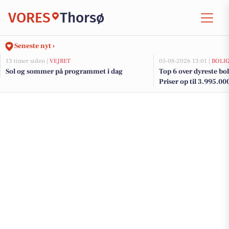
VORES
Thorsø
Seneste nyt ›
13 timer siden |
VEJRET
05-08-2026 13:01 |
BOLI
Sol og sommer på programmet i dag
Top 6 over dyreste boli
Priser op til 3.995.00