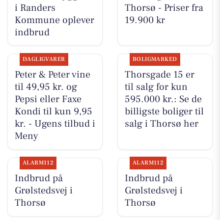
i Randers
Thorsø - Priser fra
Kommune oplever
19.900 kr
indbrud
DAGLIGVARER
BOLIGMARKED
Peter & Peter vine
Thorsgade 15 er
til 49,95 kr. og
til salg for kun
Pepsi eller Faxe
595.000 kr.: Se de
Kondi til kun 9,95
billigste boliger til
kr. - Ugens tilbud i
salg i Thorsø her
Meny
ALARM112
ALARM112
Indbrud på
Indbrud på
Grølstedsvej i
Grølstedsvej i
Thorsø
Thorsø