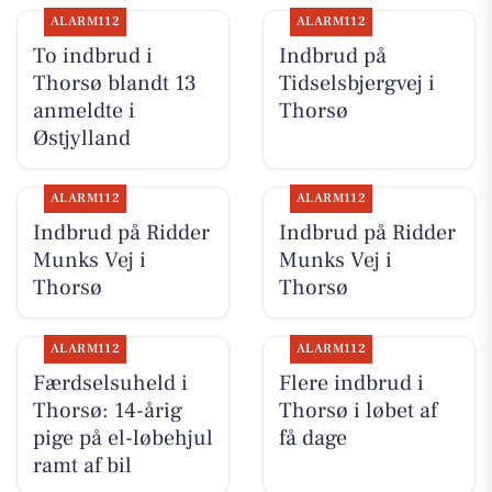
ALARM112
ALARM112
To indbrud i
Indbrud på
Thorsø blandt 13
Tidselsbjergvej i
anmeldte i
Thorsø
Østjylland
ALARM112
ALARM112
Indbrud på Ridder
Indbrud på Ridder
Munks Vej i
Munks Vej i
Thorsø
Thorsø
ALARM112
ALARM112
Færdselsuheld i
Flere indbrud i
Thorsø: 14-årig
Thorsø i løbet af
pige på el-løbehjul
få dage
ramt af bil