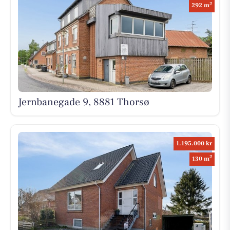
2
292 m
Jernbanegade 9, 8881 Thorsø
1.195.000 kr
2
130 m