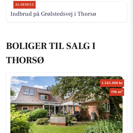
ALARM112
Indbrud på Grølstedsvej i Thorsø
BOLIGER TIL SALG I
THORSØ
1.345.000 kr
2
196 m