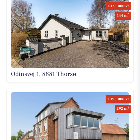
1.175.000 kr
2
144 m
Odinsvej 1, 8881 Thorsø
1.195.000 kr
2
292 m