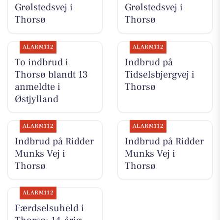
Grølstedsvej i
Grølstedsvej i
Thorsø
Thorsø
ALARM112
ALARM112
To indbrud i
Indbrud på
Thorsø blandt 13
Tidselsbjergvej i
anmeldte i
Thorsø
Østjylland
ALARM112
ALARM112
Indbrud på Ridder
Indbrud på Ridder
Munks Vej i
Munks Vej i
Thorsø
Thorsø
ALARM112
Færdselsuheld i