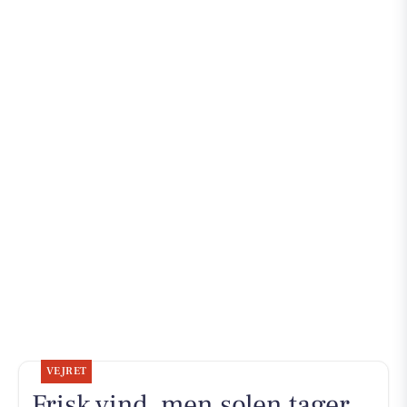
VEJRET
Frisk vind, men solen tager