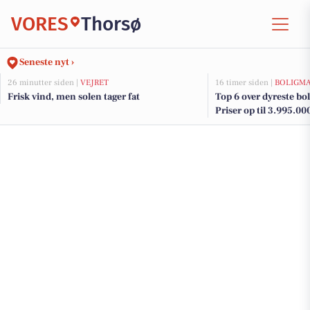
VORES
Thorsø
Seneste nyt ›
26 minutter siden |
VEJRET
16 timer siden |
BOLIGM
Frisk vind, men solen tager fat
Top 6 over dyreste boli
Priser op til 3.995.00