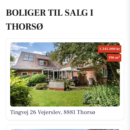
BOLIGER TIL SALG I
THORSØ
1.345.000 kr
2
196 m
Tingvej 26 Vejerslev, 8881 Thorsø