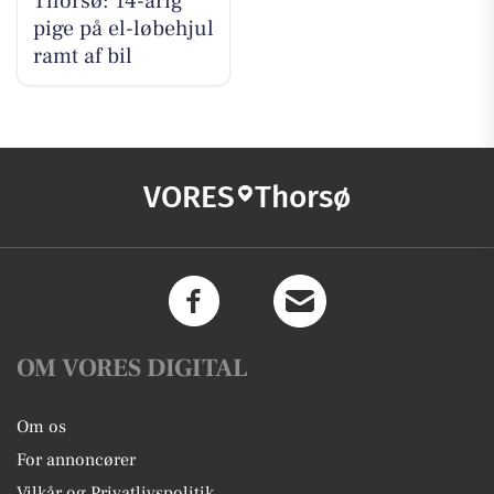
Thorsø: 14-årig
pige på el-løbehjul
ramt af bil
VORES
Thorsø
OM VORES DIGITAL
Om os
For annoncører
Vilkår og Privatlivspolitik