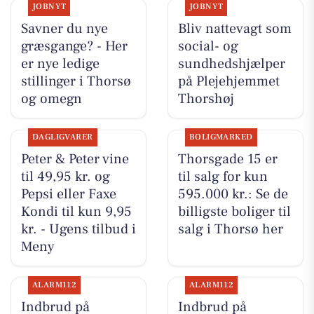
JOBNYT
JOBNYT
Savner du nye
Bliv nattevagt som
græsgange? - Her
social- og
er nye ledige
sundhedshjælper
stillinger i Thorsø
på Plejehjemmet
og omegn
Thorshøj
DAGLIGVARER
BOLIGMARKED
Peter & Peter vine
Thorsgade 15 er
til 49,95 kr. og
til salg for kun
Pepsi eller Faxe
595.000 kr.: Se de
Kondi til kun 9,95
billigste boliger til
kr. - Ugens tilbud i
salg i Thorsø her
Meny
ALARM112
ALARM112
Indbrud på
Indbrud på